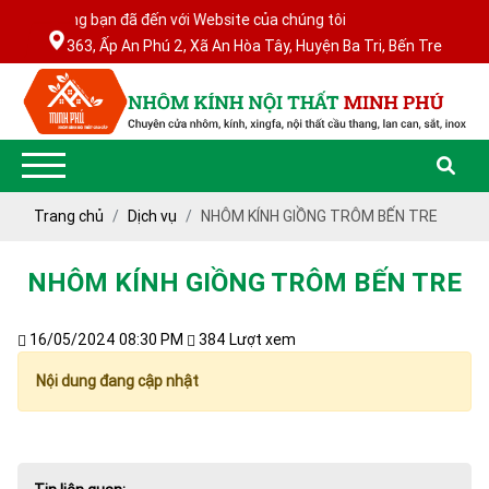
o mừng bạn đã đến với Website của chúng tôi
363, Ấp An Phú 2, Xã An Hòa Tây, Huyện Ba Tri, Bến Tre
NHÔM
Trang chủ
Dịch vụ
NHÔM KÍNH GIỒNG TRÔM BẾN TRE
NHÔM
KÍNH
KÍNH
NỘI
NỘI
NHÔM KÍNH GIỒNG TRÔM BẾN TRE
THẤT
THẤT
MINH
MINH
PHÚ
PHÚ
16/05/2024 08:30 PM
384 Lượt xem
Nội dung đang cập nhật