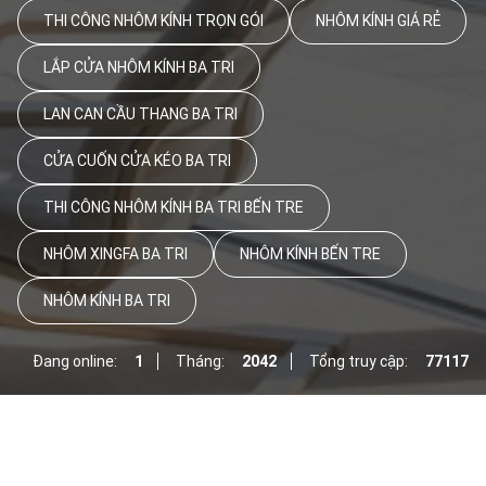
THI CÔNG NHÔM KÍNH TRỌN GÓI
NHÔM KÍNH GIÁ RẺ
LẮP CỬA NHÔM KÍNH BA TRI
LAN CAN CẦU THANG BA TRI
CỬA CUỐN CỬA KÉO BA TRI
THI CÔNG NHÔM KÍNH BA TRI BẾN TRE
NHÔM XINGFA BA TRI
NHÔM KÍNH BẾN TRE
NHÔM KÍNH BA TRI
Đang online:
1
Tháng:
2042
Tổng truy cập:
77117