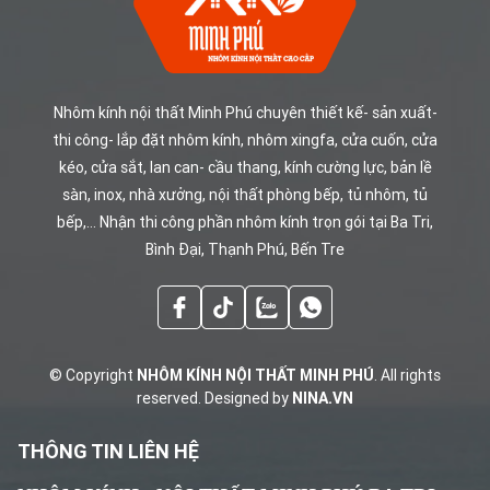
NHÔM
KÍNH
Nhôm kính nội thất Minh Phú chuyên thiết kế- sản xuất-
NỘI
thi công- lắp đặt nhôm kính, nhôm xingfa, cửa cuốn, cửa
THẤT
kéo, cửa sắt, lan can- cầu thang, kính cường lực, bản lề
MINH
sàn, inox, nhà xưởng, nội thất phòng bếp, tủ nhôm, tủ
PHÚ
bếp,... Nhận thi công phần nhôm kính trọn gói tại Ba Tri,
Bình Đại, Thạnh Phú, Bến Tre
© Copyright
NHÔM KÍNH NỘI THẤT MINH PHÚ
. All rights
reserved. Designed by
NINA.VN
THÔNG TIN LIÊN HỆ