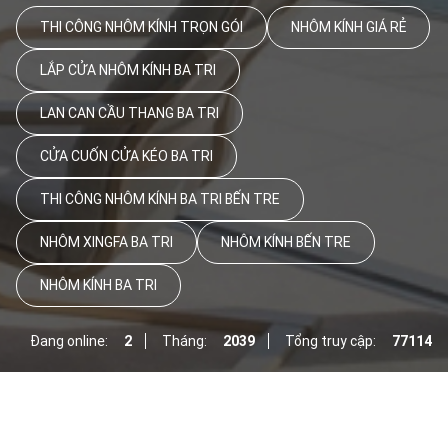
THI CÔNG NHÔM KÍNH TRỌN GÓI
NHÔM KÍNH GIÁ RẺ
LẮP CỬA NHÔM KÍNH BA TRI
LAN CAN CẦU THANG BA TRI
CỬA CUỐN CỬA KÉO BA TRI
THI CÔNG NHÔM KÍNH BA TRI BẾN TRE
NHÔM XINGFA BA TRI
NHÔM KÍNH BẾN TRE
NHÔM KÍNH BA TRI
Đang online:
2
Tháng:
2039
Tổng truy cập:
77114