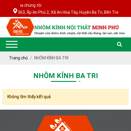
bsite của chúng tôi
363, Ấp An Phú 2, Xã An Hòa Tây, Huyện Ba Tri, Bến Tre
NHÔM
Trang chủ
NHÔM KÍNH BA TRI
NHÔM
KÍNH
KÍNH
NỘI
NỘI
NHÔM KÍNH BA TRI
THẤT
THẤT
MINH
MINH
PHÚ
PHÚ
Không tìm thấy kết quả